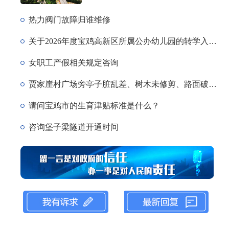
【宝媒帮办】新房申请更名 开发商
【文明城市咱的家】宝
要2万元更名费 多方沟通协调后 开发
热力阀门故障归谁维修
人靠双手 把日子越过
商：停止办理！
关于2026年度宝鸡高新区所属公办幼儿园的转学入学的政策咨询
女职工产假相关规定咨询
贾家崖村广场旁亭子脏乱差、树木未修剪、路面破损问题
请问宝鸡市的生育津贴标准是什么？
咨询堡子梁隧道开通时间