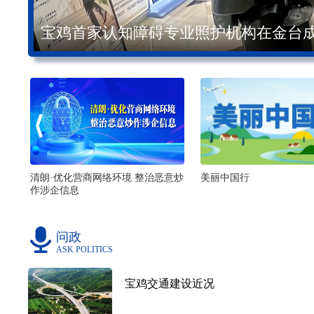
非遗传承人杨甲虎——用黑陶技艺制作
义
清朗·优化营商网络环境 整治恶意炒
美丽中国行
作涉企信息
问政
ASK POLITICS
宝鸡交通建设近况