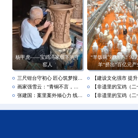
杨甲虎——宝鸡冯家塬下的守
“羊饭碗”端稳了！92
窑人
羊“挤出”百亿元产
三尺钳台守初心 匠心筑梦报家国——记全国优秀共产党员、陕西电子群力电工有限责任公司首席技师霍威
画家强雪云：“青铜不言，却能看见‘中国’”
张建国：案里案外倾心力 线上线下送温情