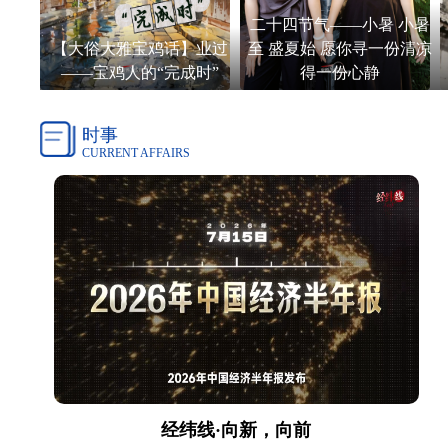
二十四节气——小暑 小暑
假 安
【大俗大雅宝鸡话】业过
至 盛夏始 愿你寻一份清凉
——宝鸡人的“完成时”
得一份心静
时事
CURRENT AFFAIRS
经纬线·向新，向前