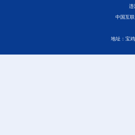
违
中国互联
地址：宝鸡广