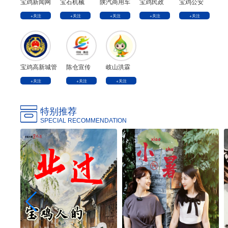
宝鸡新闻网
宝石机械
陕汽商用车
宝鸡民政
宝鸡公安
+关注
+关注
+关注
+关注
+关注
宝鸡高新城管
陈仓宣传
岐山洪霖
+关注
+关注
+关注
特别推荐
SPECIAL RECOMMENDATION