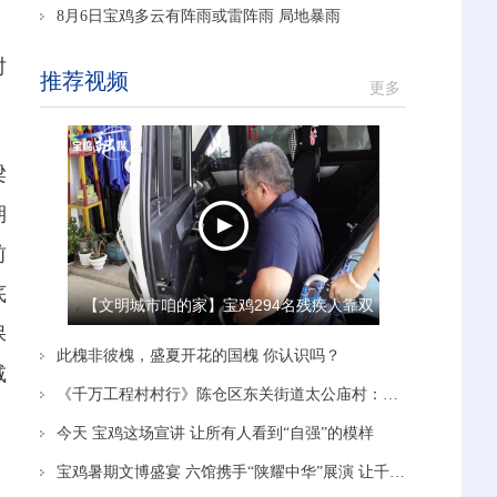
8月6日宝鸡多云有阵雨或雷阵雨 局地暴雨
）
时
推荐视频
更多
梁
期
前
底
【文明城市咱的家】宝鸡294名残疾人靠双
保
手 把日子越过越有奔头
此槐非彼槐，盛夏开花的国槐 你认识吗？
减
《千万工程村村行》陈仓区东关街道太公庙村：党建引领赋能产业 蹚出富民新路径
今天 宝鸡这场宣讲 让所有人看到“自强”的模样
宝鸡暑期文博盛宴 六馆携手“陕耀中华”展演 让千年文脉在青少年手中“活”起来