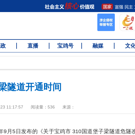
问政
直播
宝鸡号
融媒
文
梁隧道开通时间
3 11:17:57
阅读量：
536
来源：
年9月5日发布的《关于宝鸡市 310国道堡子梁隧道危隧