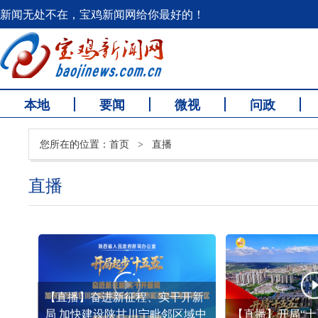
新闻无处不在，宝鸡新闻网给你最好的！
本地
要闻
微视
问政
您所在的位置：
首页
>
直播
直播
【直播】奋进新征程、实干开新
局 加快建设陕甘川宁毗邻区域中
【直播】开局“十五