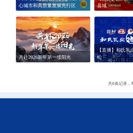
心城市和高质量发展先行区
县域
【直播】和氏乳业
共赴2026新年第一缕阳光
松
共6条记录，