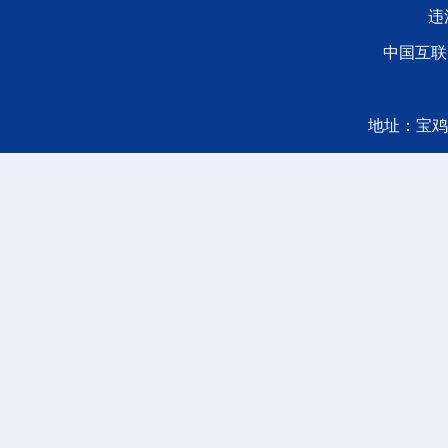
违
中国互联
地址：宝鸡广