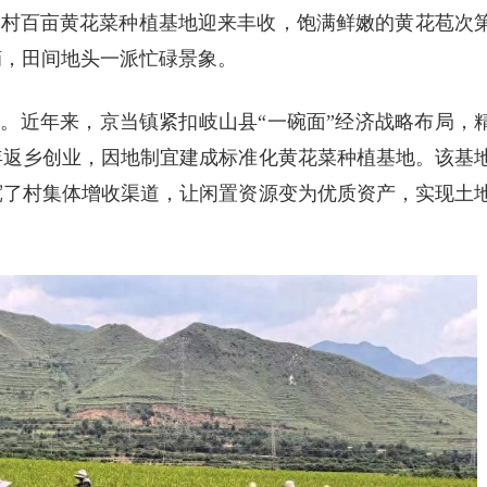
戢村百亩黄花菜种植基地迎来丰收，饱满鲜嫩的黄花苞次
摘，田间地头一派忙碌景象。
”。近年来，京当镇紧扣岐山县“一碗面”经济战略布局，
年返乡创业，因地制宜建成标准化黄花菜种植基地。该基
宽了村集体增收渠道，让闲置资源变为优质资产，实现土