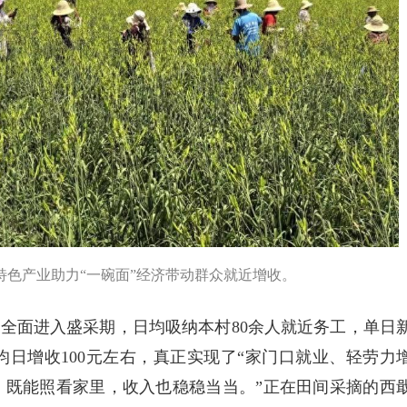
色产业助力“一碗面”经济带动群众就近增收。
全面进入盛采期，日均吸纳本村80余人就近务工，单日
均日增收100元左右，真正实现了“家门口就业、轻劳力
，既能照看家里，收入也稳稳当当。”正在田间采摘的西