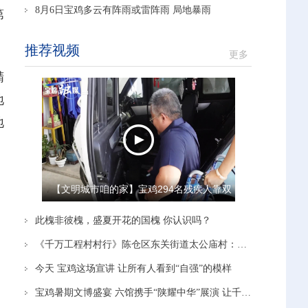
8月6日宝鸡多云有阵雨或雷阵雨 局地暴雨
第
推荐视频
更多
精
地
地
【文明城市咱的家】宝鸡294名残疾人靠双
手 把日子越过越有奔头
此槐非彼槐，盛夏开花的国槐 你认识吗？
《千万工程村村行》陈仓区东关街道太公庙村：党建引领赋能产业 蹚出富民新路径
今天 宝鸡这场宣讲 让所有人看到“自强”的模样
宝鸡暑期文博盛宴 六馆携手“陕耀中华”展演 让千年文脉在青少年手中“活”起来