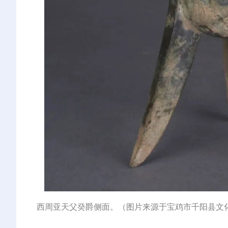
西周亚天父癸爵侧面。（图片来源于宝鸡市千阳县文