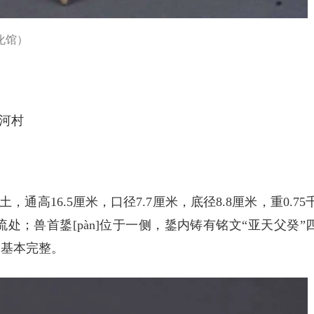
化馆）
河村
土，通高16.5厘米，口径7.7厘米，底径8.8厘米，重0.75
；兽首鋬[pàn]位于一侧，鋬内铸有铭文“亚天父癸”
制基本完整。