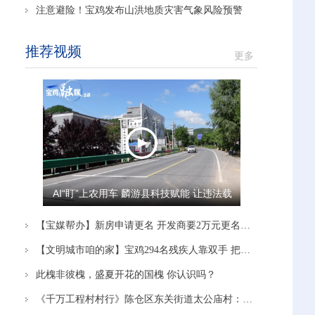
注意避险！宝鸡发布山洪地质灾害气象风险预警
推荐视频
更多
AI“盯”上农用车 麟游县科技赋能 让违法载
人“驶”不得
【宝媒帮办】新房申请更名 开发商要2万元更名费 多方沟通协调后 开发商：停止办理！
【文明城市咱的家】宝鸡294名残疾人靠双手 把日子越过越有奔头
此槐非彼槐，盛夏开花的国槐 你认识吗？
《千万工程村村行》陈仓区东关街道太公庙村：党建引领赋能产业 蹚出富民新路径