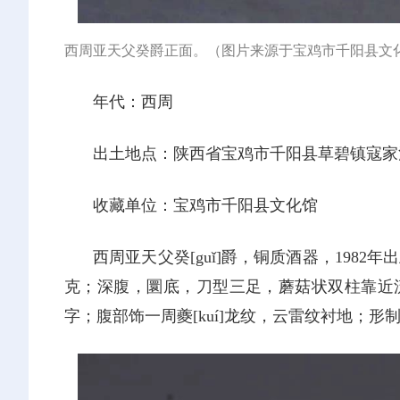
西周亚天父癸爵正面。（图片来源于宝鸡市千阳县文
年代：西周
出土地点：陕西省宝鸡市千阳县草碧镇寇家
收藏单位：宝鸡市千阳县文化馆
西周亚天父癸[guǐ]爵，铜质酒器，1982年出
克；深腹，圜底，刀型三足，蘑菇状双柱靠近流处
字；腹部饰一周夔[kuí]龙纹，云雷纹衬地；形