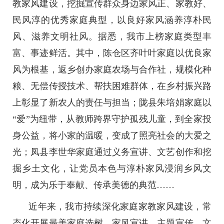
教家风建设，挖掘宣传群众身边家风正、家教好、
民风淳的优秀家庭典型，以良好家风涵养淳朴民
风、滋养文明社风。据悉，我市上榜家庭类型丰
富、事迹鲜活。其中，陈仓区齐叶叶家庭以优良家
风为根基，返乡创办家庭农场与合作社，规模化种
粮、无偿传授技术、帮扶困难群体，在乡村振兴路
上彰显了新农人的责任与担当；陇县朱培娟家庭以
“爱”为纽带，从教师跨界守护孤残儿童，到全家投
身公益，将小家的温暖，变成了照亮社会的大爱之
光；凤县李世华家庭通过义务宣讲、文艺创作和挖
掘乡土文化，让党员本色与淳朴家风浸润乡风文
明，成为乐于奉献、传承美德的典范……
近年来，我市持续深化家庭家教家风建设，常
态化开展最美家庭选树、家风宣讲、主题宣传、文