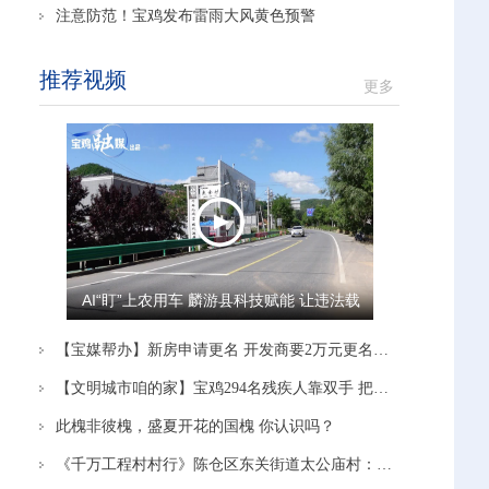
注意防范！宝鸡发布雷雨大风黄色预警
推荐视频
更多
AI“盯”上农用车 麟游县科技赋能 让违法载
人“驶”不得
【宝媒帮办】新房申请更名 开发商要2万元更名费 多方沟通协调后 开发商：停止办理！
【文明城市咱的家】宝鸡294名残疾人靠双手 把日子越过越有奔头
此槐非彼槐，盛夏开花的国槐 你认识吗？
《千万工程村村行》陈仓区东关街道太公庙村：党建引领赋能产业 蹚出富民新路径