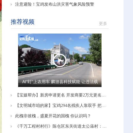
注意避险！宝鸡发布山洪灾害气象风险预警
推荐视频
更多
AI“盯”上农用车 麟游县科技赋能 让违法载
人“驶”不得
【宝媒帮办】新房申请更名 开发商要2万元更名费 多方沟通协调后 开发商：停止办理！
【文明城市咱的家】宝鸡294名残疾人靠双手 把日子越过越有奔头
此槐非彼槐，盛夏开花的国槐 你认识吗？
《千万工程村村行》陈仓区东关街道太公庙村：党建引领赋能产业 蹚出富民新路径