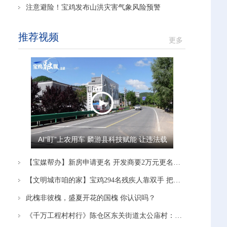
注意避险！宝鸡发布山洪灾害气象风险预警
推荐视频
更多
AI“盯”上农用车 麟游县科技赋能 让违法载
人“驶”不得
【宝媒帮办】新房申请更名 开发商要2万元更名费 多方沟通协调后 开发商：停止办理！
【文明城市咱的家】宝鸡294名残疾人靠双手 把日子越过越有奔头
此槐非彼槐，盛夏开花的国槐 你认识吗？
《千万工程村村行》陈仓区东关街道太公庙村：党建引领赋能产业 蹚出富民新路径