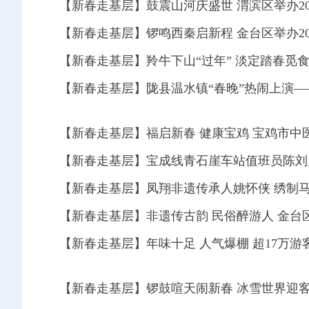
【新春走基层】鼓震山河庆盛世 渭滨区举办20
【新春走基层】锣鸣西秦启新程 金台区举办20
【新春走基层】羚牛下山“过年” 淡定踏春觅