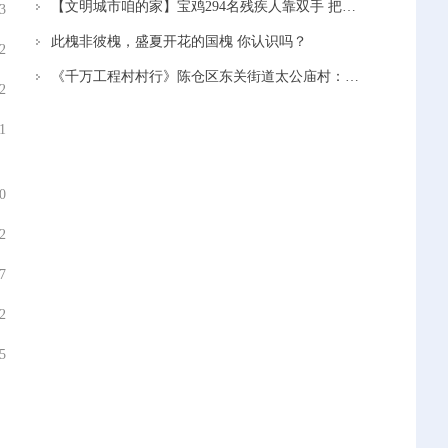
【文明城市咱的家】宝鸡294名残疾人靠双手 把日子越过越有奔头
3
此槐非彼槐，盛夏开花的国槐 你认识吗？
2
《千万工程村村行》陈仓区东关街道太公庙村：党建引领赋能产业 蹚出富民新路径
2
1
0
2
7
2
5