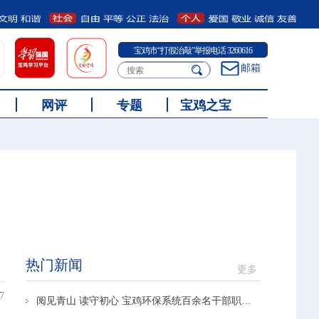
宝鸡市“打假治敲”举报电话 3260616
邮箱
网评
专题
宝鸡之宝
热门新闻
更多
7
阅见青山 读守初心 宝鸡环保系统百余名干部职工共享阅读盛宴