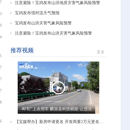
7
注意避险！宝鸡发布山洪地质灾害气象风险预警
宝鸡发布强对流天气预报
3
宝鸡发布山洪灾害气象风险预警
9
注意避险！宝鸡发布山洪灾害气象风险预警
4
推荐视频
更多
5
7
7
7
8
AI“盯”上农用车 麟游县科技赋能 让违法
载人“驶”不得
6
【宝媒帮办】新房申请更名 开发商要2万元更名费 多方沟通协调后 开发商：停止办理！