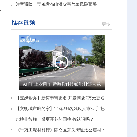
注意避险！宝鸡发布山洪灾害气象风险预警
上
推荐视频
更多
AI“盯”上农用车 麟游县科技赋能 让违法载
人“驶”不得
【宝媒帮办】新房申请更名 开发商要2万元更名费 多方沟通协调后 开发商：停止办理！
【文明城市咱的家】宝鸡294名残疾人靠双手 把日子越过越有奔头
此槐非彼槐，盛夏开花的国槐 你认识吗？
《千万工程村村行》陈仓区东关街道太公庙村：党建引领赋能产业 蹚出富民新路径