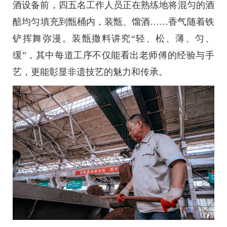
酒设备前，四五名工作人员正在熟练地将混匀的酒
醅均匀填充到甑桶内，装甑、馏酒……香气随着铁
铲挥舞弥漫。装甑撒料讲究“轻、松、薄、匀、
缓”，其中每道工序不仅能看出老师傅的经验与手
艺，更能彰显非遗技艺的魅力和传承。