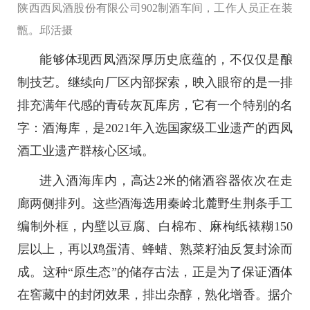
陕西西凤酒股份有限公司902制酒车间，工作人员正在装
甑。邱活摄
能够体现西凤酒深厚历史底蕴的，不仅仅是酿
制技艺。继续向厂区内部探索，映入眼帘的是一排
排充满年代感的青砖灰瓦库房，它有一个特别的名
字：酒海库，是2021年入选国家级工业遗产的西凤
酒工业遗产群核心区域。
进入酒海库内，高达2米的储酒容器依次在走
廊两侧排列。这些酒海选用秦岭北麓野生荆条手工
编制外框，内壁以豆腐、白棉布、麻枸纸裱糊150
层以上，再以鸡蛋清、蜂蜡、熟菜籽油反复封涂而
成。这种“原生态”的储存古法，正是为了保证酒体
在窖藏中的封闭效果，排出杂醇，熟化增香。据介