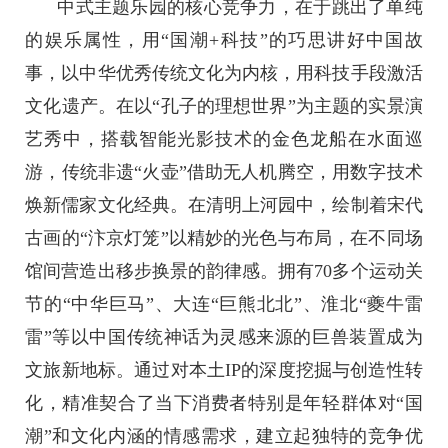
中式主题乐园的核心竞争力，在于跳出了单纯
的娱乐属性，用“国潮+科技”的巧思讲好中国故
事，以中华优秀传统文化为内核，用科技手段激活
文化遗产。在以“孔子的理想世界”为主题的实景演
艺秀中，搭载智能光影技术的金色龙船在水面巡
游，传统非遗“火壶”借助无人机腾空，用数字技术
焕新儒家文化经典。在清明上河园中，绘制着宋代
古画的“汴京灯笼”以精妙的光色与布局，在不同场
馆间营造出移步换景的韵律感。拥有70多个运动关
节的“中华巨马”、大连“巨熊北北”、淮北“夔牛雷
雷”等以中国传统神话为灵感来源的巨兽装置成为
文旅新地标。通过对本土IP的深度挖掘与创造性转
化，精准契合了当下消费者特别是年轻群体对“国
潮”和文化内涵的情感需求，建立起独特的竞争优